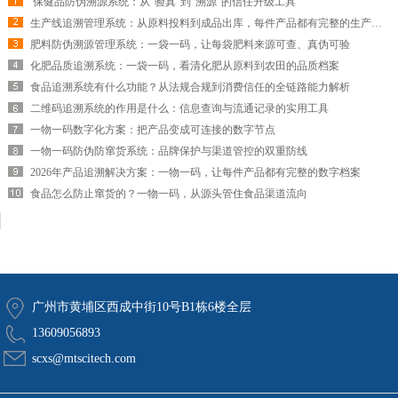
​ 保健品防伪溯源系统：从“验真”到“溯源”的信任升级工具
生产线追溯管理系统：从原料投料到成品出库，每件产品都有完整的生产履历
肥料防伪溯源管理系统：一袋一码，让每袋肥料来源可查、真伪可验
化肥品质追溯系统：一袋一码，看清化肥从原料到农田的品质档案
食品追溯系统有什么功能？从法规合规到消费信任的全链路能力解析
二维码追溯系统的作用是什么：信息查询与流通记录的实用工具
一物一码数字化方案：把产品变成可连接的数字节点
一物一码防伪防窜货系统：品牌保护与渠道管控的双重防线
2026年产品追溯解决方案：一物一码，让每件产品都有完整的数字档案
食品怎么防止窜货的？一物一码，从源头管住食品渠道流向
广州市黄埔区西成中街10号B1栋6楼全层
13609056893
scxs@mtscitech.com