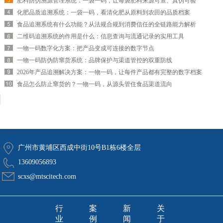
肥料防伪溯源管理系统：一袋一码，让每袋肥料来源可查、真伪可验
化肥品质追溯系统：一袋一码，看清化肥从原料到农田的品质档案
食品追溯系统有什么功能？从法规合规到消费信任的全链路能力解析
二维码追溯系统的作用是什么：信息查询与流通记录的实用工具
一物一码数字化方案：把产品变成可连接的数字节点
一物一码防伪防窜货系统：品牌保护与渠道管控的双重防线
2026年产品追溯解决方案：一物一码，让每件产品都有完整的数字档案
食品怎么防止窜货的？一物一码，从源头管住食品渠道流向
广州市黄埔区西成中街10号B1栋6楼全层
13609056893
scxs@mtscitech.com
行
案
新
关
业
例
闻
于