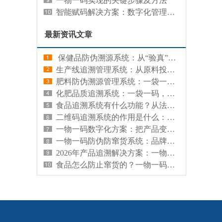
一物一码实现的关键步骤及方法
智能赋码解决方案：数字化管理的核心引擎
最新资讯文章
​ 保健品防伪溯源系统：从“验真”到“溯源”的信任升级工具
生产线追溯管理系统：从原料投料到成品出库，每件产品都有完整的生产履历
肥料防伪溯源管理系统：一袋一码，让每袋肥料来源可查、真伪可验
化肥品质追溯系统：一袋一码，看清化肥从原料到农田的品质档案
食品追溯系统有什么功能？从法规合规到消费信任的全链路能力解析
二维码追溯系统的作用是什么：信息查询与流通记录的实用工具
一物一码数字化方案：把产品变成可连接的数字节点
一物一码防伪防窜货系统：品牌保护与渠道管控的双重防线
2026年产品追溯解决方案：一物一码，让每件产品都有完整的数字档案
食品怎么防止窜货的？一物一码，从源头管住食品渠道流向