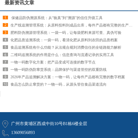
最新资讯文章
​ 保健品防伪溯源系统：从“验真”到“溯源”的信任升级工具
生产线追溯管理系统：从原料投料到成品出库，每件产品都有完整的生产履历
肥料防伪溯源管理系统：一袋一码，让每袋肥料来源可查、真伪可验
化肥品质追溯系统：一袋一码，看清化肥从原料到农田的品质档案
食品追溯系统有什么功能？从法规合规到消费信任的全链路能力解析
二维码追溯系统的作用是什么：信息查询与流通记录的实用工具
一物一码数字化方案：把产品变成可连接的数字节点
一物一码防伪防窜货系统：品牌保护与渠道管控的双重防线
2026年产品追溯解决方案：一物一码，让每件产品都有完整的数字档案
食品怎么防止窜货的？一物一码，从源头管住食品渠道流向
广州市黄埔区西成中街10号B1栋6楼全层
13609056893