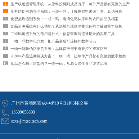
生产线追溯管理系统：从原料投料到成品出库，每件产品都有完整的生产履历
肥料防伪溯源管理系统：一袋一码，让每袋肥料来源可查、真伪可验
化肥品质追溯系统：一袋一码，看清化肥从原料到农田的品质档案
食品追溯系统有什么功能？从法规合规到消费信任的全链路能力解析
二维码追溯系统的作用是什么：信息查询与流通记录的实用工具
一物一码数字化方案：把产品变成可连接的数字节点
一物一码防伪防窜货系统：品牌保护与渠道管控的双重防线
2026年产品追溯解决方案：一物一码，让每件产品都有完整的数字档案
食品怎么防止窜货的？一物一码，从源头管住食品渠道流向
广州市黄埔区西成中街10号B1栋6楼全层
13609056893
scxs@mtscitech.com