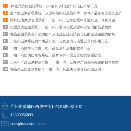
​ 保健品防伪溯源系统：从“验真”到“溯源”的信任升级工具
生产线追溯管理系统：从原料投料到成品出库，每件产品都有完整的生产履历
肥料防伪溯源管理系统：一袋一码，让每袋肥料来源可查、真伪可验
化肥品质追溯系统：一袋一码，看清化肥从原料到农田的品质档案
食品追溯系统有什么功能？从法规合规到消费信任的全链路能力解析
二维码追溯系统的作用是什么：信息查询与流通记录的实用工具
一物一码数字化方案：把产品变成可连接的数字节点
一物一码防伪防窜货系统：品牌保护与渠道管控的双重防线
2026年产品追溯解决方案：一物一码，让每件产品都有完整的数字档案
食品怎么防止窜货的？一物一码，从源头管住食品渠道流向
广州市黄埔区西成中街10号B1栋6楼全层
13609056893
scxs@mtscitech.com