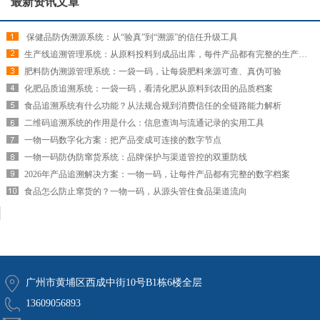
最新资讯文章
​ 保健品防伪溯源系统：从“验真”到“溯源”的信任升级工具
生产线追溯管理系统：从原料投料到成品出库，每件产品都有完整的生产履历
肥料防伪溯源管理系统：一袋一码，让每袋肥料来源可查、真伪可验
化肥品质追溯系统：一袋一码，看清化肥从原料到农田的品质档案
食品追溯系统有什么功能？从法规合规到消费信任的全链路能力解析
二维码追溯系统的作用是什么：信息查询与流通记录的实用工具
一物一码数字化方案：把产品变成可连接的数字节点
一物一码防伪防窜货系统：品牌保护与渠道管控的双重防线
2026年产品追溯解决方案：一物一码，让每件产品都有完整的数字档案
食品怎么防止窜货的？一物一码，从源头管住食品渠道流向
广州市黄埔区西成中街10号B1栋6楼全层
13609056893