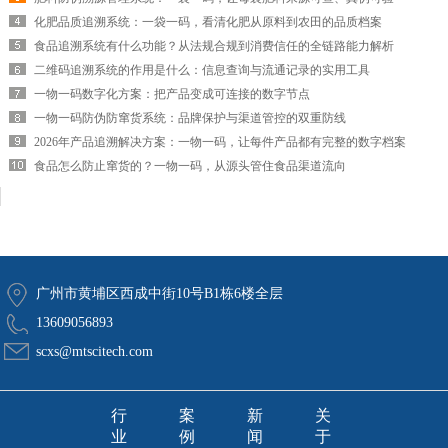
化肥品质追溯系统：一袋一码，看清化肥从原料到农田的品质档案
食品追溯系统有什么功能？从法规合规到消费信任的全链路能力解析
二维码追溯系统的作用是什么：信息查询与流通记录的实用工具
一物一码数字化方案：把产品变成可连接的数字节点
一物一码防伪防窜货系统：品牌保护与渠道管控的双重防线
2026年产品追溯解决方案：一物一码，让每件产品都有完整的数字档案
食品怎么防止窜货的？一物一码，从源头管住食品渠道流向
广州市黄埔区西成中街10号B1栋6楼全层
13609056893
scxs@mtscitech.com
行
案
新
关
业
例
闻
于