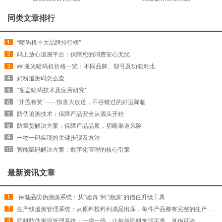
同类文章排行
“喷码机十大品牌排行榜”
码上放心追溯平台：保障您的消费安心无忧
## 激光喷码机价格一览：不同品牌、型号及功能对比
奶粉追溯码怎么查
“瓶盖喷码技术及应用研究”
‘开盖有奖’——惊喜大放送，不容错过的好运降临
防伪追溯技术：保障产品安全从源头开始
防窜货解决方案：保障产品品质，切断渠道风险
一物一码实现的关键步骤及方法
智能赋码解决方案：数字化管理的核心引擎
最新资讯文章
​ 保健品防伪溯源系统：从“验真”到“溯源”的信任升级工具
生产线追溯管理系统：从原料投料到成品出库，每件产品都有完整的生产履历
肥料防伪溯源管理系统：一袋一码，让每袋肥料来源可查、真伪可验