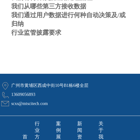
我们从哪些第三方接收数据
我们通过用户数据进行何种自动决策及/或
归纳
行业监管披露要求
广州市黄埔区西成中街10号B1栋6楼全层
13609056893
scxs@mtscitech.com
行
案
新
关
业
例
闻
于
首
方
展
资
我