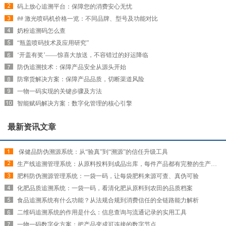
码上放心追溯平台：保障您的消费安心无忧
## 激光喷码机价格一览：不同品牌、型号及功能对比
奶粉追溯码怎么查
“瓶盖喷码技术及应用研究”
‘开盖有奖’——惊喜大放送，不容错过的好运降临
防伪追溯技术：保障产品安全从源头开始
防窜货解决方案：保障产品品质，切断渠道风险
一物一码实现的关键步骤及方法
智能赋码解决方案：数字化管理的核心引擎
最新资讯文章
​ 保健品防伪溯源系统：从“验真”到“溯源”的信任升级工具
生产线追溯管理系统：从原料投料到成品出库，每件产品都有完整的生产履历
肥料防伪溯源管理系统：一袋一码，让每袋肥料来源可查、真伪可验
化肥品质追溯系统：一袋一码，看清化肥从原料到农田的品质档案
食品追溯系统有什么功能？从法规合规到消费信任的全链路能力解析
二维码追溯系统的作用是什么：信息查询与流通记录的实用工具
一物一码数字化方案：把产品变成可连接的数字节点