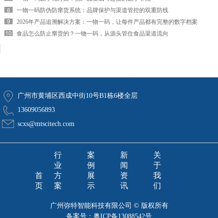
一物一码防伪防窜货系统：品牌保护与渠道管控的双重防线
2026年产品追溯解决方案：一物一码，让每件产品都有完整的数字档案
食品怎么防止窜货的？一物一码，从源头管住食品渠道流向
广州市黄埔区西成中街10号B1栋6楼全层
13609056893
scxs@mtscitech.com
行
案
新
关
业
例
闻
于
首
方
展
资
我
页
案
示
讯
们
广州弥特智能科技有限公司 © 版权所有
备案号：
粤ICP备13088542号