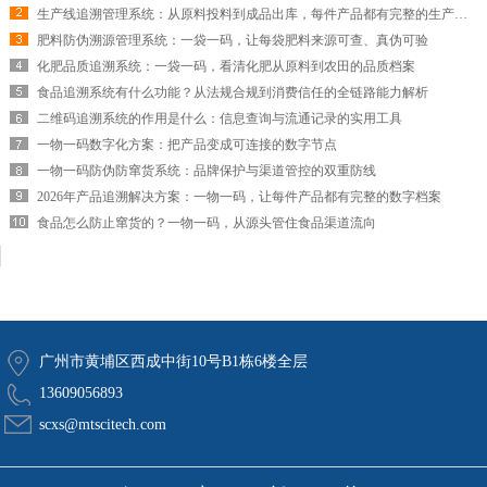
生产线追溯管理系统：从原料投料到成品出库，每件产品都有完整的生产履历
肥料防伪溯源管理系统：一袋一码，让每袋肥料来源可查、真伪可验
化肥品质追溯系统：一袋一码，看清化肥从原料到农田的品质档案
食品追溯系统有什么功能？从法规合规到消费信任的全链路能力解析
二维码追溯系统的作用是什么：信息查询与流通记录的实用工具
一物一码数字化方案：把产品变成可连接的数字节点
一物一码防伪防窜货系统：品牌保护与渠道管控的双重防线
2026年产品追溯解决方案：一物一码，让每件产品都有完整的数字档案
食品怎么防止窜货的？一物一码，从源头管住食品渠道流向
广州市黄埔区西成中街10号B1栋6楼全层
13609056893
scxs@mtscitech.com