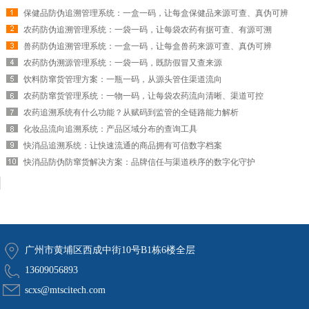
保健品防伪追溯管理系统：一盒一码，让每盒保健品来源可查、真伪可辨
农药防伪追溯管理系统：一袋一码，让每袋农药有据可查、有源可溯
兽药防伪追溯管理系统：一盒一码，让每盒兽药来源可查、真伪可辨
农药防伪溯源管理系统：一袋一码，既防假冒又查来源
饮料防窜货管理方案：一瓶一码，从源头管住渠道流向
农药防窜货管理系统：一物一码，让每袋农药流向清晰、渠道可控
农药追溯系统有什么功能？从赋码到监管的全链路能力解析
化妆品流向追溯系统：产品区域分布的查询工具
快消品追溯系统：让快速流通的商品拥有可信数字档案
快消品防伪防窜货解决方案：品牌信任与渠道秩序的数字化守护
广州市黄埔区西成中街10号B1栋6楼全层
13609056893
scxs@mtscitech.com