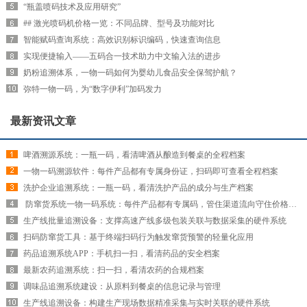
“瓶盖喷码技术及应用研究”
## 激光喷码机价格一览：不同品牌、型号及功能对比
智能赋码查询系统：高效识别标识编码，快速查询信息
实现便捷输入——五码合一技术助力中文输入法的进步
奶粉追溯体系，一物一码如何为婴幼儿食品安全保驾护航？
弥特一物一码，为“数字伊利”加码发力
最新资讯文章
啤酒溯源系统：一瓶一码，看清啤酒从酿造到餐桌的全程档案
一物一码溯源软件：每件产品都有专属身份证，扫码即可查看全程档案
洗护企业追溯系统：一瓶一码，看清洗护产品的成分与生产档案
​ 防窜货系统一物一码系统：每件产品都有专属码，管住渠道流向守住价格红线
生产线批量追溯设备：支撑高速产线多级包装关联与数据采集的硬件系统
扫码防窜货工具：基于终端扫码行为触发窜货预警的轻量化应用
药品追溯系统APP：手机扫一扫，看清药品的安全档案
最新农药追溯系统：扫一扫，看清农药的合规档案
调味品追溯系统建设：从原料到餐桌的信息记录与管理
生产线追溯设备：构建生产现场数据精准采集与实时关联的硬件系统