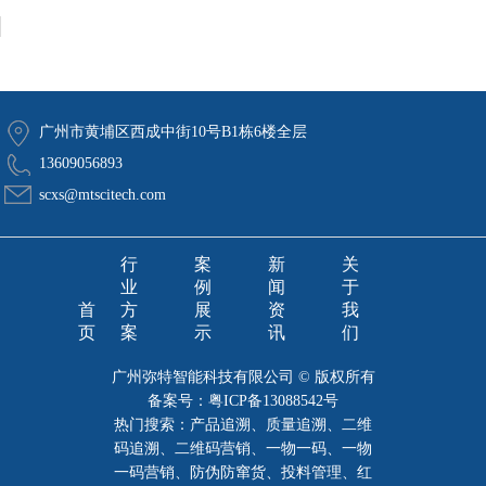
广州市黄埔区西成中街10号B1栋6楼全层
13609056893
scxs@mtscitech.com
行
案
新
关
业
例
闻
于
首
方
展
资
我
页
案
示
讯
们
广州弥特智能科技有限公司 © 版权所有
备案号：
粤ICP备13088542号
热门搜索：产品追溯、质量追溯、二维
码追溯、二维码营销、一物一码、一物
一码营销、防伪防窜货、投料管理、红