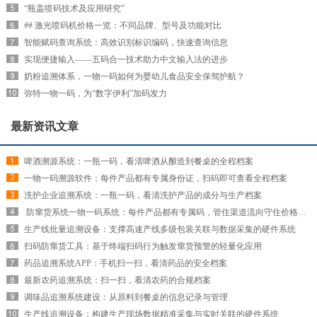
“瓶盖喷码技术及应用研究”
## 激光喷码机价格一览：不同品牌、型号及功能对比
智能赋码查询系统：高效识别标识编码，快速查询信息
实现便捷输入——五码合一技术助力中文输入法的进步
奶粉追溯体系，一物一码如何为婴幼儿食品安全保驾护航？
弥特一物一码，为“数字伊利”加码发力
最新资讯文章
啤酒溯源系统：一瓶一码，看清啤酒从酿造到餐桌的全程档案
一物一码溯源软件：每件产品都有专属身份证，扫码即可查看全程档案
洗护企业追溯系统：一瓶一码，看清洗护产品的成分与生产档案
​ 防窜货系统一物一码系统：每件产品都有专属码，管住渠道流向守住价格红线
生产线批量追溯设备：支撑高速产线多级包装关联与数据采集的硬件系统
扫码防窜货工具：基于终端扫码行为触发窜货预警的轻量化应用
药品追溯系统APP：手机扫一扫，看清药品的安全档案
最新农药追溯系统：扫一扫，看清农药的合规档案
调味品追溯系统建设：从原料到餐桌的信息记录与管理
生产线追溯设备：构建生产现场数据精准采集与实时关联的硬件系统