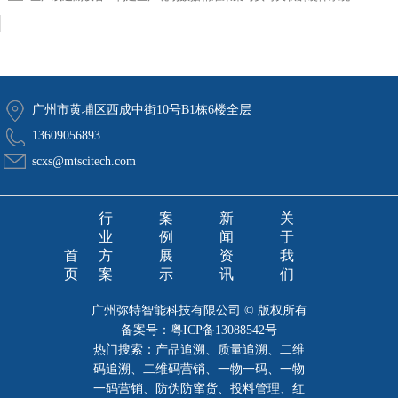
广州市黄埔区西成中街10号B1栋6楼全层
13609056893
scxs@mtscitech.com
行
案
新
关
业
例
闻
于
首
方
展
资
我
页
案
示
讯
们
广州弥特智能科技有限公司 © 版权所有
备案号：
粤ICP备13088542号
热门搜索：产品追溯、质量追溯、二维
码追溯、二维码营销、一物一码、一物
一码营销、防伪防窜货、投料管理、红