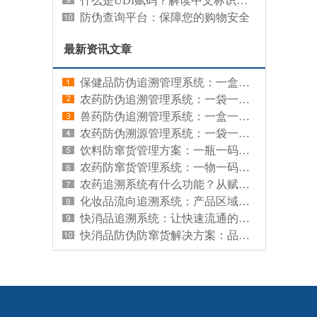
什么是UDI赋码？解读中文标识系统的重要性
防伪查询平台：保障您的购物安全
最新资讯文章
保健品防伪追溯管理系统：一盒一码，让每盒保健品来源可查、真伪可辨
农药防伪追溯管理系统：一袋一码，让每袋农药有据可查、有源可溯
兽药防伪追溯管理系统：一盒一码，让每盒兽药来源可查、真伪可辨
农药防伪溯源管理系统：一袋一码，既防假冒又查来源
饮料防窜货管理方案：一瓶一码，从源头管住渠道流向
农药防窜货管理系统：一物一码，让每袋农药流向清晰、渠道可控
农药追溯系统有什么功能？从赋码到监管的全链路能力解析
化妆品流向追溯系统：产品区域分布的查询工具
快消品追溯系统：让快速流通的商品拥有可信数字档案
快消品防伪防窜货解决方案：品牌信任与渠道秩序的数字化守护