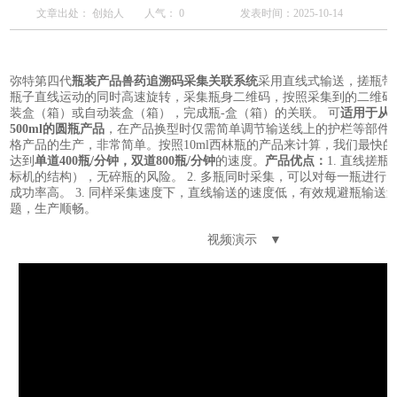
文章出处： 创始人
人气：
0
发表时间：2025-10-14
弥特第四代
瓶装产品兽药追溯码采集关联系统
采用直线式输送，搓瓶带
瓶子直线运动的同时高速旋转，采集瓶身二维码，按照采集到的二维码
装盒（箱）或自动装盒（箱），完成瓶-盒（箱）的关联。 可
适用于从5
500ml的圆瓶产品
，在产品换型时仅需简单调节输送线上的护栏等部件
格产品的生产，非常简单。按照10ml西林瓶的产品来计算，我们最快
达到
单道400瓶/分钟，双道800瓶/分钟
的速度。
产品优点：
1. 直线搓
标机的结构），无碎瓶的风险。 2. 多瓶同时采集，可以对每一瓶进行
成功率高。 3. 同样采集速度下，直线输送的速度低，有效规避瓶输送
题，生产顺畅。
视频演示 ▼