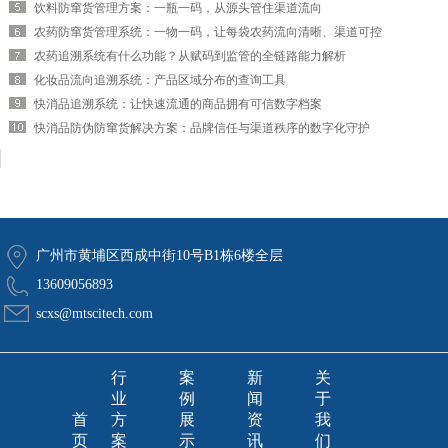
饮料防窜货管理方案：一瓶一码，从源头管住渠道流向
农药防窜货管理系统：一物一码，让每袋农药流向清晰、渠道可控
农药追溯系统有什么功能？从赋码到监管的全链路能力解析
化妆品流向追溯系统：产品区域分布的查询工具
快消品追溯系统：让快速流通的商品拥有可信数字档案
快消品防伪防窜货解决方案：品牌信任与渠道秩序的数字化守护
广州市黄埔区西成中街10号B1栋6楼全层
13609056893
scxs@mtscitech.com
行
案
新
关
业
例
闻
于
首
方
展
资
我
页
案
示
讯
们