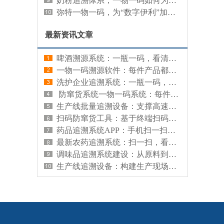
奶粉追溯体系，一物一码如何为婴幼儿食品安全保驾护航？
弥特一物一码，为“数字伊利”加码发力
最新资讯文章
啤酒溯源系统：一瓶一码，看清啤酒从酿造到餐桌的全程档案
一物一码溯源软件：每件产品都有专属身份证，扫码即可查看全程档案
洗护企业追溯系统：一瓶一码，看清洗护产品的成分与生产档案
​ 防窜货系统一物一码系统：每件产品都有专属码，管住渠道流向守住价格红线
生产线批量追溯设备：支撑高速产线多级包装关联与数据采集的硬件系统
扫码防窜货工具：基于终端扫码行为触发窜货预警的轻量化应用
药品追溯系统APP：手机扫一扫，看清药品的安全档案
最新农药追溯系统：扫一扫，看清农药的合规档案
调味品追溯系统建设：从原料到餐桌的信息记录与管理
生产线追溯设备：构建生产现场数据精准采集与实时关联的硬件系统