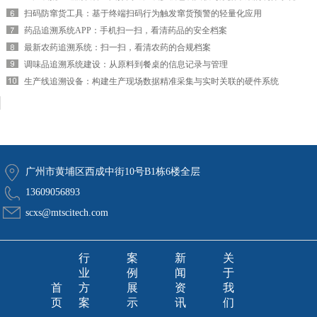
扫码防窜货工具：基于终端扫码行为触发窜货预警的轻量化应用
药品追溯系统APP：手机扫一扫，看清药品的安全档案
最新农药追溯系统：扫一扫，看清农药的合规档案
调味品追溯系统建设：从原料到餐桌的信息记录与管理
生产线追溯设备：构建生产现场数据精准采集与实时关联的硬件系统
广州市黄埔区西成中街10号B1栋6楼全层
13609056893
scxs@mtscitech.com
行
案
新
关
业
例
闻
于
首
方
展
资
我
页
案
示
讯
们