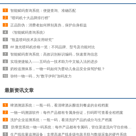
智能赋码查询系统：便捷查询、准确匹配
“喷码机十大品牌排行榜”
正品防伪：消费者如何辨别真伪，保护自身权益
《智能赋码查询系统》
“瓶盖喷码技术及应用研究”
## 激光喷码机价格一览：不同品牌、型号及功能对比
智能赋码查询系统：高效识别标识编码，快速查询信息
实现便捷输入——五码合一技术助力中文输入法的进步
奶粉追溯体系，一物一码如何为婴幼儿食品安全保驾护航？
弥特一物一码，为“数字伊利”加码发力
最新资讯文章
啤酒溯源系统：一瓶一码，看清啤酒从酿造到餐桌的全程档案
一物一码溯源软件：每件产品都有专属身份证，扫码即可查看全程档案
洗护企业追溯系统：一瓶一码，看清洗护产品的成分与生产档案
​ 防窜货系统一物一码系统：每件产品都有专属码，管住渠道流向守住价格红线
生产线批量追溯设备：支撑高速产线多级包装关联与数据采集的硬件系统