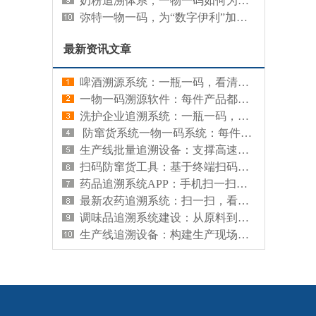
奶粉追溯体系，一物一码如何为婴幼儿食品安全保驾护航？
弥特一物一码，为“数字伊利”加码发力
最新资讯文章
啤酒溯源系统：一瓶一码，看清啤酒从酿造到餐桌的全程档案
一物一码溯源软件：每件产品都有专属身份证，扫码即可查看全程档案
洗护企业追溯系统：一瓶一码，看清洗护产品的成分与生产档案
​ 防窜货系统一物一码系统：每件产品都有专属码，管住渠道流向守住价格红线
生产线批量追溯设备：支撑高速产线多级包装关联与数据采集的硬件系统
扫码防窜货工具：基于终端扫码行为触发窜货预警的轻量化应用
药品追溯系统APP：手机扫一扫，看清药品的安全档案
最新农药追溯系统：扫一扫，看清农药的合规档案
调味品追溯系统建设：从原料到餐桌的信息记录与管理
生产线追溯设备：构建生产现场数据精准采集与实时关联的硬件系统