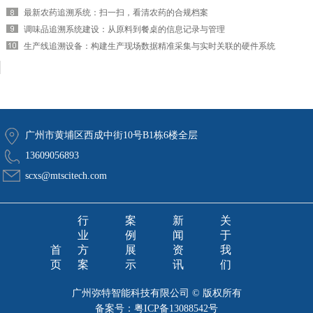
最新农药追溯系统：扫一扫，看清农药的合规档案
调味品追溯系统建设：从原料到餐桌的信息记录与管理
生产线追溯设备：构建生产现场数据精准采集与实时关联的硬件系统
广州市黄埔区西成中街10号B1栋6楼全层
13609056893
scxs@mtscitech.com
行
案
新
关
业
例
闻
于
首
方
展
资
我
页
案
示
讯
们
广州弥特智能科技有限公司 © 版权所有
备案号：
粤ICP备13088542号