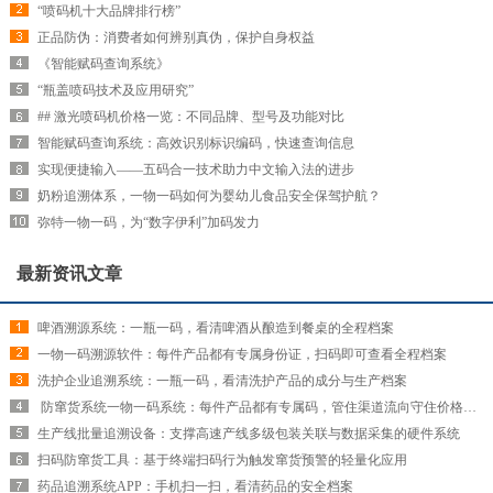
“喷码机十大品牌排行榜”
正品防伪：消费者如何辨别真伪，保护自身权益
《智能赋码查询系统》
“瓶盖喷码技术及应用研究”
## 激光喷码机价格一览：不同品牌、型号及功能对比
智能赋码查询系统：高效识别标识编码，快速查询信息
实现便捷输入——五码合一技术助力中文输入法的进步
奶粉追溯体系，一物一码如何为婴幼儿食品安全保驾护航？
弥特一物一码，为“数字伊利”加码发力
最新资讯文章
啤酒溯源系统：一瓶一码，看清啤酒从酿造到餐桌的全程档案
一物一码溯源软件：每件产品都有专属身份证，扫码即可查看全程档案
洗护企业追溯系统：一瓶一码，看清洗护产品的成分与生产档案
​ 防窜货系统一物一码系统：每件产品都有专属码，管住渠道流向守住价格红线
生产线批量追溯设备：支撑高速产线多级包装关联与数据采集的硬件系统
扫码防窜货工具：基于终端扫码行为触发窜货预警的轻量化应用
药品追溯系统APP：手机扫一扫，看清药品的安全档案