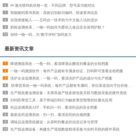
## 激光喷码机价格一览：不同品牌、型号及功能对比
智能赋码查询系统：高效识别标识编码，快速查询信息
实现便捷输入——五码合一技术助力中文输入法的进步
奶粉追溯体系，一物一码如何为婴幼儿食品安全保驾护航？
弥特一物一码，为“数字伊利”加码发力
最新资讯文章
啤酒溯源系统：一瓶一码，看清啤酒从酿造到餐桌的全程档案
一物一码溯源软件：每件产品都有专属身份证，扫码即可查看全程档案
洗护企业追溯系统：一瓶一码，看清洗护产品的成分与生产档案
​ 防窜货系统一物一码系统：每件产品都有专属码，管住渠道流向守住价格红线
生产线批量追溯设备：支撑高速产线多级包装关联与数据采集的硬件系统
扫码防窜货工具：基于终端扫码行为触发窜货预警的轻量化应用
药品追溯系统APP：手机扫一扫，看清药品的安全档案
最新农药追溯系统：扫一扫，看清农药的合规档案
调味品追溯系统建设：从原料到餐桌的信息记录与管理
生产线追溯设备：构建生产现场数据精准采集与实时关联的硬件系统