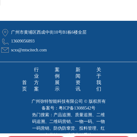
广州市黄埔区西成中街10号B1栋6楼全层
13609056893
scxs@mtscitech.com
行
案
新
关
业
例
闻
于
首
方
展
资
我
页
案
示
讯
们
广州弥特智能科技有限公司 © 版权所有
备案号：
粤ICP备13088542号
热门搜索：产品追溯、质量追溯、二维
码追溯、二维码营销、一物一码、一物
一码营销、防伪防窜货、投料管理、红
包营销、二维码营销系统