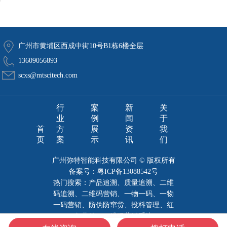
广州市黄埔区西成中街10号B1栋6楼全层
13609056893
scxs@mtscitech.com
行
案
新
关
业
例
闻
于
首
方
展
资
我
页
案
示
讯
们
广州弥特智能科技有限公司 © 版权所有
备案号：
粤ICP备13088542号
热门搜索：产品追溯、质量追溯、二维
码追溯、二维码营销、一物一码、一物
一码营销、防伪防窜货、投料管理、红
包营销、二维码营销系统