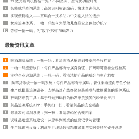
## 激光喷码机价格一览：不同品牌、型号及功能对比
智能赋码查询系统：高效识别标识编码，快速查询信息
实现便捷输入——五码合一技术助力中文输入法的进步
奶粉追溯体系，一物一码如何为婴幼儿食品安全保驾护航？
弥特一物一码，为“数字伊利”加码发力
最新资讯文章
啤酒溯源系统：一瓶一码，看清啤酒从酿造到餐桌的全程档案
一物一码溯源软件：每件产品都有专属身份证，扫码即可查看全程档案
洗护企业追溯系统：一瓶一码，看清洗护产品的成分与生产档案
​ 防窜货系统一物一码系统：每件产品都有专属码，管住渠道流向守住价格红线
生产线批量追溯设备：支撑高速产线多级包装关联与数据采集的硬件系统
扫码防窜货工具：基于终端扫码行为触发窜货预警的轻量化应用
药品追溯系统APP：手机扫一扫，看清药品的安全档案
最新农药追溯系统：扫一扫，看清农药的合规档案
调味品追溯系统建设：从原料到餐桌的信息记录与管理
生产线追溯设备：构建生产现场数据精准采集与实时关联的硬件系统