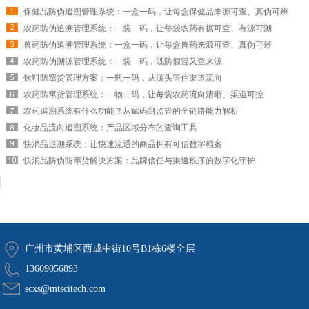
保健品防伪追溯管理系统：一盒一码，让每盒保健品来源可查、真伪可辨
农药防伪追溯管理系统：一袋一码，让每袋农药有据可查、有源可溯
兽药防伪追溯管理系统：一盒一码，让每盒兽药来源可查、真伪可辨
农药防伪溯源管理系统：一袋一码，既防假冒又查来源
饮料防窜货管理方案：一瓶一码，从源头管住渠道流向
农药防窜货管理系统：一物一码，让每袋农药流向清晰、渠道可控
农药追溯系统有什么功能？从赋码到监管的全链路能力解析
化妆品流向追溯系统：产品区域分布的查询工具
快消品追溯系统：让快速流通的商品拥有可信数字档案
快消品防伪防窜货解决方案：品牌信任与渠道秩序的数字化守护
广州市黄埔区西成中街10号B1栋6楼全层
13609056893
scxs@mtscitech.com