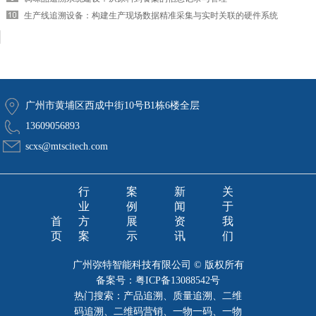
生产线追溯设备：构建生产现场数据精准采集与实时关联的硬件系统
广州市黄埔区西成中街10号B1栋6楼全层
13609056893
scxs@mtscitech.com
行
案
新
关
业
例
闻
于
首
方
展
资
我
页
案
示
讯
们
广州弥特智能科技有限公司 © 版权所有
备案号：
粤ICP备13088542号
热门搜索：产品追溯、质量追溯、二维
码追溯、二维码营销、一物一码、一物