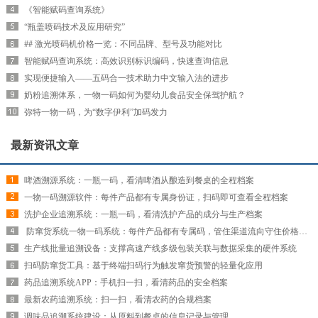
《智能赋码查询系统》
“瓶盖喷码技术及应用研究”
## 激光喷码机价格一览：不同品牌、型号及功能对比
智能赋码查询系统：高效识别标识编码，快速查询信息
实现便捷输入——五码合一技术助力中文输入法的进步
奶粉追溯体系，一物一码如何为婴幼儿食品安全保驾护航？
弥特一物一码，为“数字伊利”加码发力
最新资讯文章
啤酒溯源系统：一瓶一码，看清啤酒从酿造到餐桌的全程档案
一物一码溯源软件：每件产品都有专属身份证，扫码即可查看全程档案
洗护企业追溯系统：一瓶一码，看清洗护产品的成分与生产档案
​ 防窜货系统一物一码系统：每件产品都有专属码，管住渠道流向守住价格红线
生产线批量追溯设备：支撑高速产线多级包装关联与数据采集的硬件系统
扫码防窜货工具：基于终端扫码行为触发窜货预警的轻量化应用
药品追溯系统APP：手机扫一扫，看清药品的安全档案
最新农药追溯系统：扫一扫，看清农药的合规档案
调味品追溯系统建设：从原料到餐桌的信息记录与管理