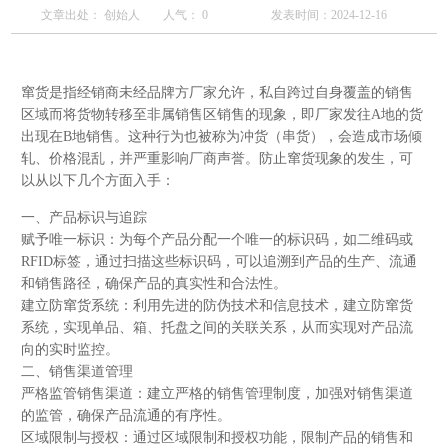
文章出处： 创始人
人气：
0
发表时间：2024-12-16
窜货是指经销商未经品牌方厂家允许，私自跨过自身覆盖的销售
区域而将货物转移至非属销售区销售的现象，即厂家发往A地的货
出现在B地销售。这种行为也被称为冲货（串货），会造成市场倾
轧、价格混乱，并严重影响厂商声誉。防止窜货现象的发生，可
以从以下几个方面入手：
一、产品标识与追踪
赋予唯一标识：为每个产品分配一个唯一的标识码，如二维码或
RFID标签，通过扫描这些标识码，可以追溯到产品的生产、流通
和销售路径，确保产品的真实性和合法性。
建立防窜货系统：利用先进的防伪技术和信息技术，建立防窜货
系统，实现单品、箱、托盘之间的关联关系，从而实现对产品流
向的实时监控。
二、销售渠道管理
严格监管销售渠道：建立严格的销售管理制度，加强对销售渠道
的监管，确保产品流通的有序性。
区域限制与授权：通过区域限制和授权功能，限制产品的销售和