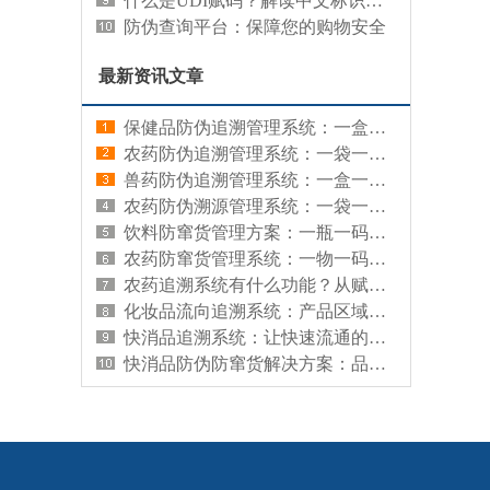
什么是UDI赋码？解读中文标识系统的重要性
防伪查询平台：保障您的购物安全
最新资讯文章
保健品防伪追溯管理系统：一盒一码，让每盒保健品来源可查、真伪可辨
农药防伪追溯管理系统：一袋一码，让每袋农药有据可查、有源可溯
兽药防伪追溯管理系统：一盒一码，让每盒兽药来源可查、真伪可辨
农药防伪溯源管理系统：一袋一码，既防假冒又查来源
饮料防窜货管理方案：一瓶一码，从源头管住渠道流向
农药防窜货管理系统：一物一码，让每袋农药流向清晰、渠道可控
农药追溯系统有什么功能？从赋码到监管的全链路能力解析
化妆品流向追溯系统：产品区域分布的查询工具
快消品追溯系统：让快速流通的商品拥有可信数字档案
快消品防伪防窜货解决方案：品牌信任与渠道秩序的数字化守护