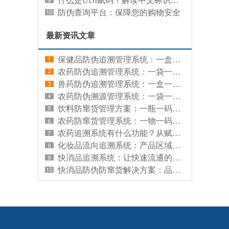
什么是UDI赋码？解读中文标识系统的重要性
防伪查询平台：保障您的购物安全
最新资讯文章
保健品防伪追溯管理系统：一盒一码，让每盒保健品来源可查、真伪可辨
农药防伪追溯管理系统：一袋一码，让每袋农药有据可查、有源可溯
兽药防伪追溯管理系统：一盒一码，让每盒兽药来源可查、真伪可辨
农药防伪溯源管理系统：一袋一码，既防假冒又查来源
饮料防窜货管理方案：一瓶一码，从源头管住渠道流向
农药防窜货管理系统：一物一码，让每袋农药流向清晰、渠道可控
农药追溯系统有什么功能？从赋码到监管的全链路能力解析
化妆品流向追溯系统：产品区域分布的查询工具
快消品追溯系统：让快速流通的商品拥有可信数字档案
快消品防伪防窜货解决方案：品牌信任与渠道秩序的数字化守护