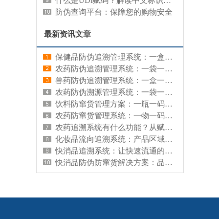
什么是UDI赋码？解读中文标识系统的重要性
防伪查询平台：保障您的购物安全
最新资讯文章
保健品防伪追溯管理系统：一盒一码，让每盒保健品来源可查、真伪可辨
农药防伪追溯管理系统：一袋一码，让每袋农药有据可查、有源可溯
兽药防伪追溯管理系统：一盒一码，让每盒兽药来源可查、真伪可辨
农药防伪溯源管理系统：一袋一码，既防假冒又查来源
饮料防窜货管理方案：一瓶一码，从源头管住渠道流向
农药防窜货管理系统：一物一码，让每袋农药流向清晰、渠道可控
农药追溯系统有什么功能？从赋码到监管的全链路能力解析
化妆品流向追溯系统：产品区域分布的查询工具
快消品追溯系统：让快速流通的商品拥有可信数字档案
快消品防伪防窜货解决方案：品牌信任与渠道秩序的数字化守护