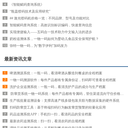
《智能赋码查询系统》
“瓶盖喷码技术及应用研究”
## 激光喷码机价格一览：不同品牌、型号及功能对比
智能赋码查询系统：高效识别标识编码，快速查询信息
实现便捷输入——五码合一技术助力中文输入法的进步
奶粉追溯体系，一物一码如何为婴幼儿食品安全保驾护航？
弥特一物一码，为“数字伊利”加码发力
最新资讯文章
啤酒溯源系统：一瓶一码，看清啤酒从酿造到餐桌的全程档案
一物一码溯源软件：每件产品都有专属身份证，扫码即可查看全程档案
洗护企业追溯系统：一瓶一码，看清洗护产品的成分与生产档案
​ 防窜货系统一物一码系统：每件产品都有专属码，管住渠道流向守住价格红线
生产线批量追溯设备：支撑高速产线多级包装关联与数据采集的硬件系统
扫码防窜货工具：基于终端扫码行为触发窜货预警的轻量化应用
药品追溯系统APP：手机扫一扫，看清药品的安全档案
最新农药追溯系统：扫一扫，看清农药的合规档案