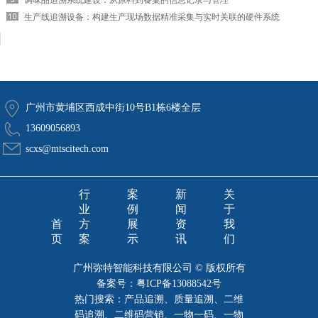
调味品追溯系统建设：从原料到餐桌的信息记录与管理
生产线追溯设备：构建生产现场数据精准采集与实时关联的硬件系统
广州市黄埔区西成中街10号B1栋6楼全层
13609056893
scxs@mtscitech.com
行
案
新
关
业
例
闻
于
首
方
展
资
我
页
案
示
讯
们
广州弥特智能科技有限公司 © 版权所有
备案号：
粤ICP备13088542号
热门搜索：产品追溯、质量追溯、二维
码追溯、二维码营销、一物一码、一物