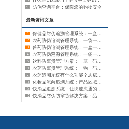
什么是UDI赋码？解读中文标识系统的重要性
防伪查询平台：保障您的购物安全
最新资讯文章
保健品防伪追溯管理系统：一盒一码，让每盒保健品来源可查、真伪可辨
农药防伪追溯管理系统：一袋一码，让每袋农药有据可查、有源可溯
兽药防伪追溯管理系统：一盒一码，让每盒兽药来源可查、真伪可辨
农药防伪溯源管理系统：一袋一码，既防假冒又查来源
饮料防窜货管理方案：一瓶一码，从源头管住渠道流向
农药防窜货管理系统：一物一码，让每袋农药流向清晰、渠道可控
农药追溯系统有什么功能？从赋码到监管的全链路能力解析
化妆品流向追溯系统：产品区域分布的查询工具
快消品追溯系统：让快速流通的商品拥有可信数字档案
快消品防伪防窜货解决方案：品牌信任与渠道秩序的数字化守护