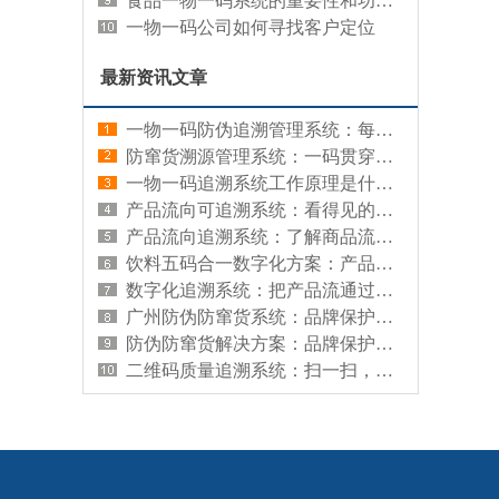
食品一物一码系统的重要性和功能优势
一物一码公司如何寻找客户定位
最新资讯文章
一物一码防伪追溯管理系统：每件产品都有专属数字身份证，真伪可验、来源可查
防窜货溯源管理系统：一码贯穿全程，从源头管住流向
一物一码追溯系统工作原理是什么：单品级信息管理的基础逻辑
产品流向可追溯系统：看得见的渠道流通记录
产品流向追溯系统：了解商品流通路径的实用工具
饮料五码合一数字化方案：产品全链路管理的实用工具
数字化追溯系统：把产品流通过程变成可查的数据记录
广州防伪防窜货系统：品牌保护与渠道管控的本地化方案
防伪防窜货解决方案：品牌保护与渠道管控一体化
二维码质量追溯系统：扫一扫，看清每件产品的品质档案