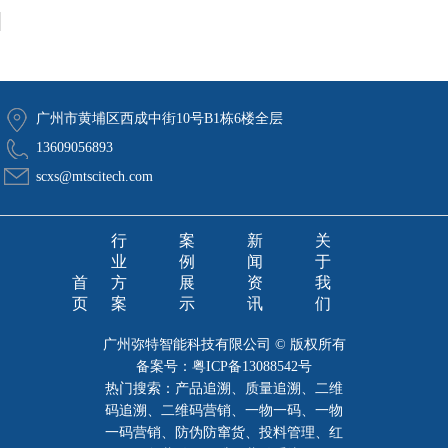
广州市黄埔区西成中街10号B1栋6楼全层
13609056893
scxs@mtscitech.com
行
案
新
关
业
例
闻
于
首
方
展
资
我
页
案
示
讯
们
广州弥特智能科技有限公司 © 版权所有
备案号：
粤ICP备13088542号
热门搜索：产品追溯、质量追溯、二维
码追溯、二维码营销、一物一码、一物
一码营销、防伪防窜货、投料管理、红