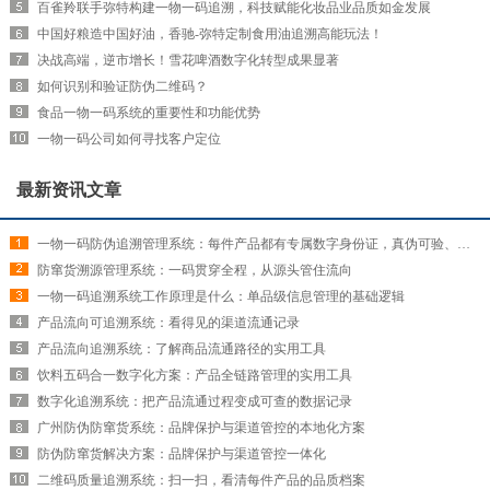
百雀羚联手弥特构建一物一码追溯，科技赋能化妆品业品质如金发展
中国好粮造中国好油，香驰-弥特定制食用油追溯高能玩法！
决战高端，逆市增长！雪花啤酒数字化转型成果显著
如何识别和验证防伪二维码？
食品一物一码系统的重要性和功能优势
一物一码公司如何寻找客户定位
最新资讯文章
一物一码防伪追溯管理系统：每件产品都有专属数字身份证，真伪可验、来源可查
防窜货溯源管理系统：一码贯穿全程，从源头管住流向
一物一码追溯系统工作原理是什么：单品级信息管理的基础逻辑
产品流向可追溯系统：看得见的渠道流通记录
产品流向追溯系统：了解商品流通路径的实用工具
饮料五码合一数字化方案：产品全链路管理的实用工具
数字化追溯系统：把产品流通过程变成可查的数据记录
广州防伪防窜货系统：品牌保护与渠道管控的本地化方案
防伪防窜货解决方案：品牌保护与渠道管控一体化
二维码质量追溯系统：扫一扫，看清每件产品的品质档案