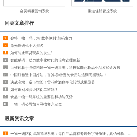
会员精准营销系统
渠道促销管控系统
同类文章排行
弥特一物一码，为“数字伊利”加码发力
激光喷码机十大排名
如何防止窜货现象的发生?
智能赋码：助力数字化时代的信息管理创新
百雀羚联手弥特构建一物一码追溯，科技赋能化妆品业品质如金发展
中国好粮造中国好油，香驰-弥特定制食用油追溯高能玩法！
决战高端，逆市增长！雪花啤酒数字化转型成果显著
如何识别和验证防伪二维码？
食品一物一码系统的重要性和功能优势
一物一码公司如何寻找客户定位
最新资讯文章
一物一码防伪追溯管理系统：每件产品都有专属数字身份证，真伪可验、来源可查