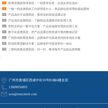
防窜货溯源管理系统：一码贯穿全程，从源头管住流向
一物一码追溯系统工作原理是什么：单品级信息管理的基础逻辑
产品流向可追溯系统：看得见的渠道流通记录
产品流向追溯系统：了解商品流通路径的实用工具
饮料五码合一数字化方案：产品全链路管理的实用工具
数字化追溯系统：把产品流通过程变成可查的数据记录
广州防伪防窜货系统：品牌保护与渠道管控的本地化方案
防伪防窜货解决方案：品牌保护与渠道管控一体化
二维码质量追溯系统：扫一扫，看清每件产品的品质档案
广州市黄埔区西成中街10号B1栋6楼全层
13609056893
scxs@mtscitech.com