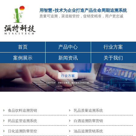
用智慧+技术为企业打造产品生命周期追溯系统
质量可追溯，渠道能管控，促销变精准，用户更忠诚
首页
产品中心
行业方案
案例展示
新闻资讯
关于我们
食品饮料追溯营销
乳品质量追溯系统
药品监管追溯系统
白酒追溯防窜营销
日化追溯防窜管控
油品追溯营销系统