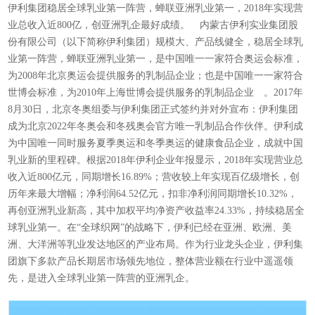
伊利集团稳居全球乳业第一阵营，蝉联亚洲乳业第一，2018年实现营
业总收入近800亿，创亚洲乳企最好成绩。 内蒙古伊利实业集团股
份有限公司（以下简称伊利集团）规模大、产品线健全，稳居全球乳
业第一阵营，蝉联亚洲乳业第一，是中国唯一一家符合奥运会标准，
为2008年北京奥运会提供服务的乳制品企业；也是中国唯一一家符合
世博会标准，为2010年上海世博会提供服务的乳制品企业 。2017年
8月30日，北京冬奥组委与伊利集团正式签约并对外宣布：伊利集团
成为北京2022年冬奥会和冬残奥会官方唯一乳制品合作伙伴。伊利成
为中国唯一同时服务夏季奥运和冬季奥运的健康食品企业，成就中国
乳业新的里程碑。根据2018年伊利企业年报显示，2018年实现营业总
收入近800亿元，同期增长16.89%；营收较上年实现百亿级增长，创
历年来最大增幅；净利润64.52亿元，扣非净利润同期增长10.32%，
再创亚洲乳业新高，其中加权平均净资产收益率24.33%，持续稳居全
球乳业第一。在“全球织网”的战略下，伊利已经在亚洲、欧洲、美
洲、大洋洲等乳业发达地区的产业布局。作为行业龙头企业，伊利集
团旗下多款产品长期居市场领先地位，整体营业额在行业中遥遥领
先，是进入全球乳业第一阵营的亚洲乳企。