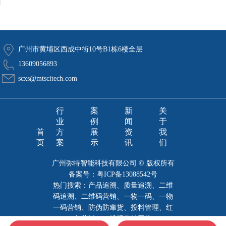
广州市黄埔区西成中街10号B1栋6楼全层
13609056893
scxs@mtscitech.com
行
案
新
关
业
例
闻
于
首
方
展
资
我
页
案
示
讯
们
广州弥特智能科技有限公司 © 版权所有
备案号：
粤ICP备13088542号
热门搜索：产品追溯、质量追溯、二维
码追溯、二维码营销、一物一码、一物
一码营销、防伪防窜货、投料管理、红
包营销、二维码营销系统