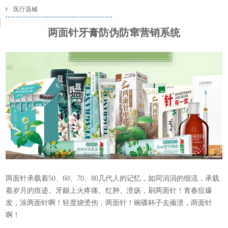
医疗器械
两面针牙膏防伪防窜营销系统
两面针承载着50、60、70、80几代人的记忆，如同涓涓的细流，承载
着岁月的痕迹。牙龈上火疼痛、红肿、溃疡，刷两面针！青春痘爆
发，涂两面针啊！轻度烧烫伤，两面针！碗碟杯子去顽渍，两面针
啊！