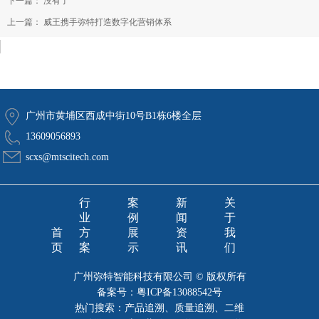
下一篇： 没有了
上一篇：
威王携手弥特打造数字化营销体系
广州市黄埔区西成中街10号B1栋6楼全层
13609056893
scxs@mtscitech.com
行
案
新
关
业
例
闻
于
首
方
展
资
我
页
案
示
讯
们
广州弥特智能科技有限公司 © 版权所有
备案号：
粤ICP备13088542号
热门搜索：产品追溯、质量追溯、二维