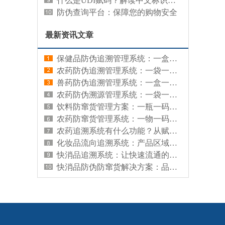
什么是UDI赋码？解读中文标识系统的重要性
防伪查询平台：保障您的购物安全
最新资讯文章
保健品防伪追溯管理系统：一盒一码，让每盒保健品来源可查、真伪可辨
农药防伪追溯管理系统：一袋一码，让每袋农药有据可查、有源可溯
兽药防伪追溯管理系统：一盒一码，让每盒兽药来源可查、真伪可辨
农药防伪溯源管理系统：一袋一码，既防假冒又查来源
饮料防窜货管理方案：一瓶一码，从源头管住渠道流向
农药防窜货管理系统：一物一码，让每袋农药流向清晰、渠道可控
农药追溯系统有什么功能？从赋码到监管的全链路能力解析
化妆品流向追溯系统：产品区域分布的查询工具
快消品追溯系统：让快速流通的商品拥有可信数字档案
快消品防伪防窜货解决方案：品牌信任与渠道秩序的数字化守护