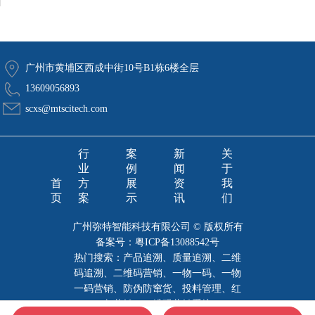
广州市黄埔区西成中街10号B1栋6楼全层
13609056893
scxs@mtscitech.com
行
案
新
关
业
例
闻
于
首
方
展
资
我
页
案
示
讯
们
广州弥特智能科技有限公司 © 版权所有
备案号：
粤ICP备13088542号
热门搜索：产品追溯、质量追溯、二维
码追溯、二维码营销、一物一码、一物
一码营销、防伪防窜货、投料管理、红
包营销、二维码营销系统