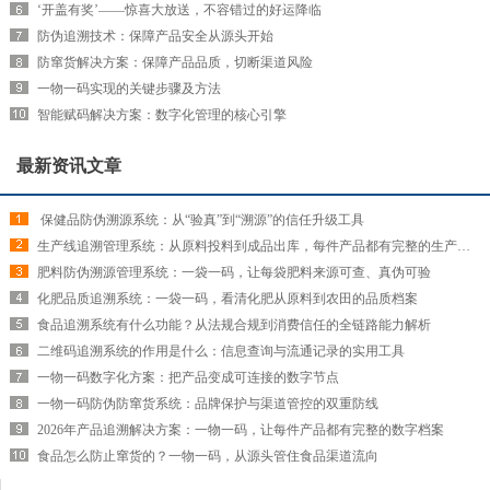
‘开盖有奖’——惊喜大放送，不容错过的好运降临
防伪追溯技术：保障产品安全从源头开始
防窜货解决方案：保障产品品质，切断渠道风险
一物一码实现的关键步骤及方法
智能赋码解决方案：数字化管理的核心引擎
最新资讯文章
​ 保健品防伪溯源系统：从“验真”到“溯源”的信任升级工具
生产线追溯管理系统：从原料投料到成品出库，每件产品都有完整的生产履历
肥料防伪溯源管理系统：一袋一码，让每袋肥料来源可查、真伪可验
化肥品质追溯系统：一袋一码，看清化肥从原料到农田的品质档案
食品追溯系统有什么功能？从法规合规到消费信任的全链路能力解析
二维码追溯系统的作用是什么：信息查询与流通记录的实用工具
一物一码数字化方案：把产品变成可连接的数字节点
一物一码防伪防窜货系统：品牌保护与渠道管控的双重防线
2026年产品追溯解决方案：一物一码，让每件产品都有完整的数字档案
食品怎么防止窜货的？一物一码，从源头管住食品渠道流向