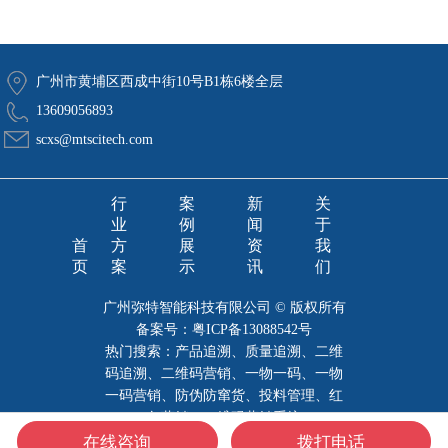
广州市黄埔区西成中街10号B1栋6楼全层
13609056893
scxs@mtscitech.com
行
案
新
关
业
例
闻
于
首
方
展
资
我
页
案
示
讯
们
广州弥特智能科技有限公司 © 版权所有
备案号：
粤ICP备13088542号
热门搜索：产品追溯、质量追溯、二维
码追溯、二维码营销、一物一码、一物
一码营销、防伪防窜货、投料管理、红
包营销、二维码营销系统
在线咨询
拨打电话
技术支持：创力信息