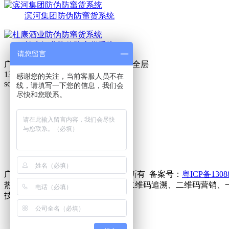
滨河集团防伪防窜货系统
杜康酒业防伪防窜货系统
请您留言
广州市黄埔区西成中街10号B1栋6楼全层
13609056893
感谢您的关注，当前客服人员不在
scxs@mtscitech.com
线，请填写一下您的信息，我们会
尽快和您联系。
首页
产品中心
行业方案
案例展示
新闻资讯
联系我们
广州弥特智能科技有限公司 © 版权所有 备案号：
粤ICP备1308
热门搜索：产品追溯、质量追溯、二维码追溯、二维码营销、
技术支持：创力信息
返回顶部
13609056893