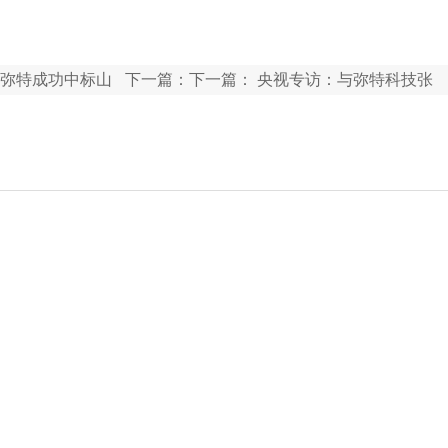
弥特成功中标山
下一篇：下一篇：
央视专访：与弥特科技张
总同行，共绘”一物一码”数字化新蓝图