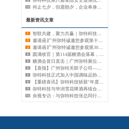
弥特科技第八届食品安全追溯优秀供应商
何止七夕，但愿朝夕，企业单身爱之牵手活动
最新资讯文章
智联共建，聚力共赢｜弥特科技与融慧数科正式达成战略合作
邀请函∣广州弥特诚邀您参观第十二届中国兽药展览会
邀请函∣广州弥特诚邀您参观第30届CBE中国美容博览会
圆满收官｜第114届糖酒会落幕，广州弥特“一物一码”实力出圈，解码食品酒类数字化新未来
糖酒会首日直击｜广州弥特展位人气爆棚，弥特一物一码软硬件解决方案备受瞩目
【喜报】广州弥特关联子公司——内蒙弥特成功中标山东鲁盐食盐追溯体系升级项目
弥特科技正式加入中国调味品协会，携手调味品行业共启一物一码数字化转型新篇章！
【重磅喜讯】弥特科技斩获"年度消费品行业最佳方案实践奖"！第11届中国消费品CIO大会精彩回顾
弥特科技与华润雪花啤酒再续合作新篇章 成功中标深圳工厂追溯系统项目
央视专访：与弥特科技张总同行，共绘”一物一码”数字化新蓝图