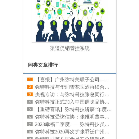
渠道促销管控系统
同类文章排行
【喜报】广州弥特关联子公司——内蒙弥特成功中标山东鲁盐食盐追溯体系升级项目
弥特科技与华润雪花啤酒再续合作新篇章 成功中标深圳工厂追溯系统项目
央视专访：与弥特科技张总同行，共绘”一物一码”数字化新蓝图
弥特科技正式加入中国调味品协会，携手调味品行业共启一物一码数字化转型新篇章！
【重磅喜讯】弥特科技斩获"年度消费品行业最佳方案实践奖"！第11届中国消费品CIO大会精彩回顾
弥特科技受访信协：张维明董事如何将一物一码数字化覆盖百强企业
2023幸福二季度——弥特科技员工生日会
弥特科技2020再次扩张乔迁广州黄埔南岗