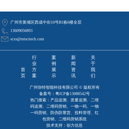
广州市黄埔区西成中街10号B1栋6楼全层
13609056893
scxs@mtscitech.com
行
案
新
关
业
例
闻
于
首
方
展
资
我
页
案
示
讯
们
广州弥特智能科技有限公司 © 版权所有
备案号：
粤ICP备13088542号
热门搜索：产品追溯、质量追溯、二维
码追溯、二维码营销、一物一码、一物
一码营销、防伪防窜货、投料管理、红
包营销、二维码营销系统
技术支持：创力信息