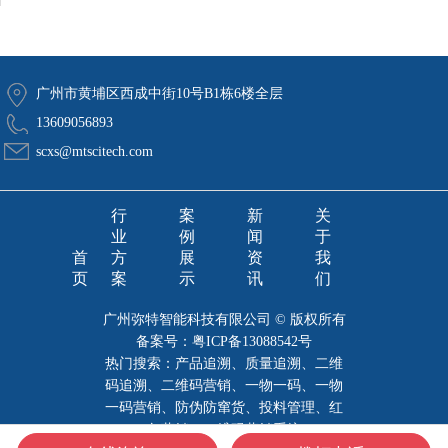
广州市黄埔区西成中街10号B1栋6楼全层
13609056893
scxs@mtscitech.com
行
案
新
关
业
例
闻
于
首
方
展
资
我
页
案
示
讯
们
广州弥特智能科技有限公司 © 版权所有
备案号：
粤ICP备13088542号
热门搜索：产品追溯、质量追溯、二维
码追溯、二维码营销、一物一码、一物
一码营销、防伪防窜货、投料管理、红
包营销、二维码营销系统